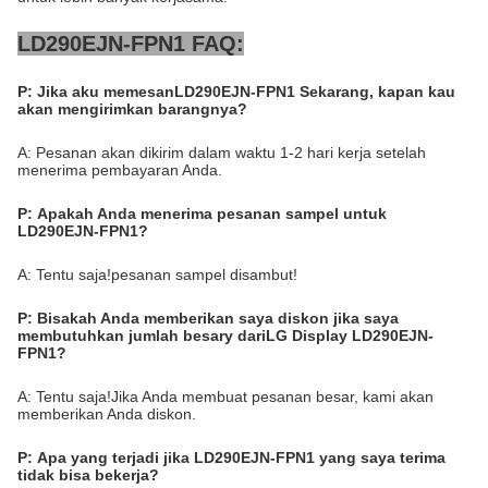
LD290EJN-FPN1 FAQ:
P:
Jika aku memesan
LD290EJN-FPN1
Sekarang, kapan kau
akan mengirimkan barangnya?
A: Pesanan akan dikirim dalam waktu 1-2 hari kerja setelah
menerima pembayaran Anda.
P:
Apakah Anda menerima pesanan sampel untuk
LD290EJN-FPN1?
A: Tentu saja!pesanan sampel disambut!
P:
Bisakah Anda memberikan saya diskon jika saya
membutuhkan jumlah besar
y dari
LG Display LD290EJN-
FPN1
?
A: Tentu saja!Jika Anda membuat pesanan besar, kami akan
memberikan Anda diskon.
P:
Apa yang terjadi jika LD290EJN-FPN1 yang saya terima
tidak bisa bekerja?