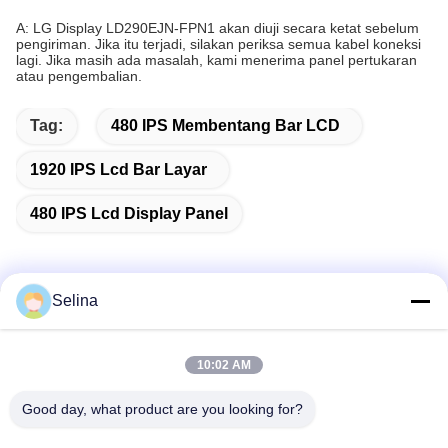
A: LG Display LD290EJN-FPN1 akan diuji secara ketat sebelum
pengiriman. Jika itu terjadi, silakan periksa semua kabel koneksi
lagi. Jika masih ada masalah, kami menerima panel pertukaran
atau pengembalian.
Tag:
480 IPS Membentang Bar LCD
1920 IPS Lcd Bar Layar
480 IPS Lcd Display Panel
Selina
Kontak Cepat
10:02 AM
Alamat
Good day, what product are you looking for?
Gedung A, Gedung VERSINO, Distrik Baru Longhua,
Shenzhen