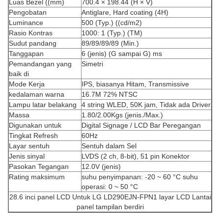
Luas Bezel ((mm)
700.4 × 198.44 (H × V)
Pengobatan
Antiglare, Hard coating (4H)
Luminance
500 (Typ.) ((cd/m2)
Rasio Kontras
1000: 1 (Typ.) (TM)
Sudut pandang
89/89/89/89 (Min.)
Tanggapan
6 (jenis) (G sampai G) ms
Pemandangan yang
Simetri
baik di
Mode Kerja
IPS, biasanya Hitam, Transmissive
kedalaman warna
16.7M 72% NTSC
Lampu latar belakang
4 string WLED, 50K jam, Tidak ada Driver
Massa
1.80/2.00Kgs (jenis./Max.)
Digunakan untuk
Digital Signage / LCD Bar Peregangan
Tingkat Refresh
60Hz
Layar sentuh
Sentuh dalam Sel
Jenis sinyal
LVDS (2 ch, 8-bit), 51 pin Konektor
Pasokan Tegangan
12.0V (jenis)
Rating maksimum
suhu penyimpanan: -20 ~ 60 °C suhu
operasi: 0 ~ 50 °C
28.6 inci panel LCD Untuk LG LD290EJN-FPN1 layar LCD Lantai
panel tampilan berdiri