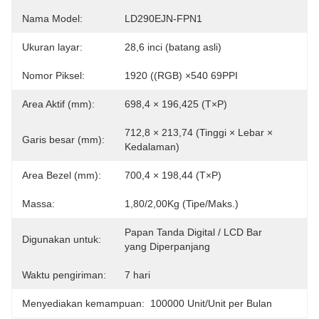
Nama Model:
LD290EJN-FPN1
Ukuran layar:
28,6 inci (batang asli)
Nomor Piksel:
1920 ((RGB) ×540 69PPI
Area Aktif (mm):
698,4 × 196,425 (T×P)
712,8 × 213,74 (Tinggi × Lebar × 
Garis besar (mm):
Kedalaman)
Area Bezel (mm):
700,4 × 198,44 (T×P)
Massa:
1,80/2,00Kg (Tipe/Maks.)
Papan Tanda Digital / LCD Bar 
Digunakan untuk:
yang Diperpanjang
Waktu pengiriman:
7 hari
Menyediakan kemampuan:
100000 Unit/Unit per Bulan