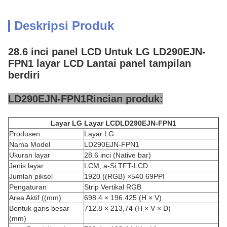
Deskripsi Produk
28.6 inci panel LCD Untuk LG LD290EJN-
FPN1 layar LCD Lantai panel tampilan
berdiri
LD290EJN-FPN1
Rincian produk:
Layar LG
Layar LCD
LD290EJN-FPN1
Produsen
Layar LG
Nama Model
LD290EJN-FPN1
Ukuran layar
28.6 inci (Native bar)
Jenis layar
LCM, a-Si TFT-LCD
Jumlah piksel
1920 ((RGB) ×540 69PPI
Pengaturan
Strip Vertikal RGB
Area Aktif ((mm)
698.4 × 196.425 (H × V)
Bentuk garis besar
712.8 × 213,74 (H × V × D)
(mm)