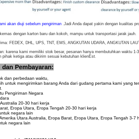
mi akan diuji sebelum pengiriman
.Jadi Anda dapat yakin dengan kualitas p
kemas dengan karton baru dan kokoh, mampu untuk transportasi jarak jauh.
iterima: FEDEX, DHL, UPS, TNT, EMS, ANGKUTAN UDARA, ANGKUTAN LAU
an: karena kami memiliki stok besar, pesanan hanya membutuhkan waktu 1-
 pihak ketiga atau dikirim sesuai kebutuhan klien
Est.
n dan Pembayaran:
tok dan perbedaan waktu,
ih untuk mengirimkan barang Anda dari gudang pertama kami yang te
t.
ktu Pengiriman Negara
udara
ustralia 20-30 hari kerja
rat, Eropa Utara, Eropa Tengah 20-30 hari kerja
untuk negara lain
merika Utara Australia, Eropa Barat, Eropa Utara, Eropa Tengah 3-7 h
ntuk negara lain