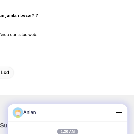
am jumlah besar?
?
da dari situs web.
 Lcd
Anian
Surat Kabar Kami
1:30 AM