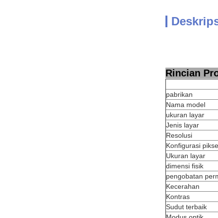
Deskrip
Rincian Pr
pabrikan
Nama model
ukuran layar
Jenis layar
Resolusi
Konfigurasi pikse
Ukuran layar
dimensi fisik
pengobatan per
Kecerahan
Kontras
Sudut terbaik
Modus optik