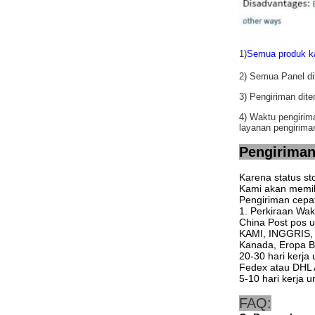
1)
Semua produk ka
2) Semua Panel di
3) Pengiriman d
4) Waktu pengirim
layanan pengiriman
Pengirima
Karena status s
Kami akan memil
Pengiriman cepa
1. Perkiraan Wa
China Post pos 
KAMI, INGGRIS, A
Kanada, Eropa Ba
20-30 hari kerja 
Fedex atau DHL A
5-10 hari kerja u
FAQ: