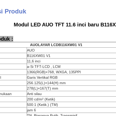
si Produk
Modul LED AUO TFT 11.6 inci baru B116
oduk :
AUO
LAYAR LCD
B116XW01 V1
AUO
B116XW01 V1
11,6 inci
a-Si TFT-LCD , LCM
1366(RGB)×768, WXGA, 135PPI
l
Garis Vertikal RGB
256.125(L)×144(H) mm
278(L)×167(T) mm
mukaan
Anti silau
200 cd/m² (Ketik)
500:1 (Ketik.) (TM)
jam 6
TN, Biasanya Putih, Transmisif