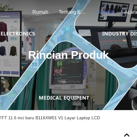
Rumah
Tentang Kami
Produk
Acar
Rincian Produk
FT 11.6 inci baru B116XW01 V1 Layar Laptop LCD