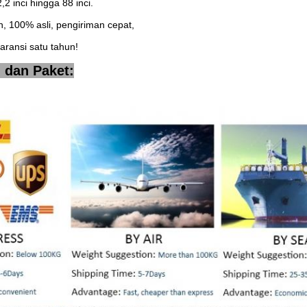
2 inci hingga 88 inci.
an, 100% asli, pengiriman cepat,
aransi satu tahun!
 dan Paket: