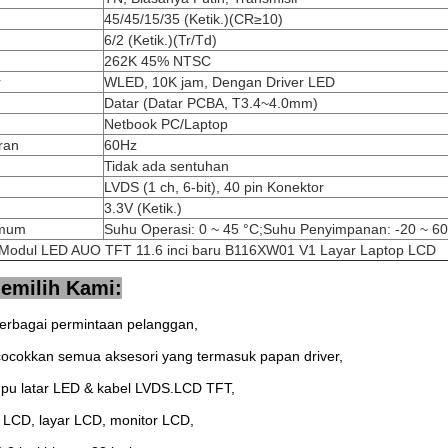
45/45/15/35 (Ketik.)(CR≥10)
6/2 (Ketik.)(Tr/Td)
262K 45% NTSC
r
WLED, 10K jam, Dengan Driver LED
Datar (Datar PCBA, T3.4~4.0mm)
Netbook PC/Laptop
ran
60Hz
Tidak ada sentuhan
LVDS (1 ch, 6-bit), 40 pin Konektor
3.3V (Ketik.)
imum
Suhu Operasi: 0 ~ 45 °C;Suhu Penyimpanan: -20 ~ 60
Modul LED AUO TFT 11.6 inci baru B116XW01 V1 Layar Laptop LCD
emilih Kami:
erbagai permintaan pelanggan,
ocokkan semua aksesori yang termasuk papan driver,
mpu latar LED & kabel LVDS.LCD TFT,
 LCD, layar LCD, monitor LCD,