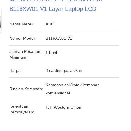
B116XW01 V1 Layar Laptop LCD
Nama Merek:
AUO
Nomor Model:
B116XW01 V1
Jumlah Pesanan
1 buah
Minimum:
Harga:
Bisa dinegosiasikan
Kemasan asli/kotak kemasan
Rincian Kemasan:
konvensional
Ketentuan
T/T, Western Union
Pembayaran: