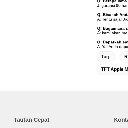
Q: Berapa lama 
J: garansi 90 hari
Q:
Bisakah And
A: Tentu saja! 
Q:
Bagaimana s
A: kami akan me
Q:
Dapatkah sa
A: Ya! Anda dapa
Tag:
R
TFT Apple M
Tautan Cepat
Kont