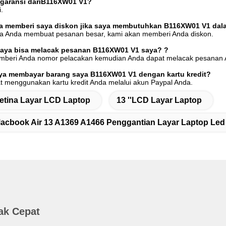
garansi dari
B116XW01 V1
?
.
a memberi saya diskon jika saya membutuhkan B116XW01 V1 dal
Jika Anda membuat pesanan besar, kami akan memberi Anda diskon.
aya bisa melacak pesanan B116XW01 V1 saya?
?
mberi Anda nomor pelacakan kemudian Anda dapat melacak pesanan An
ya membayar barang saya B116XW01 V1 dengan kartu kredit?
t menggunakan kartu kredit Anda melalui akun Paypal Anda.
etina Layar LCD Laptop
13 ''LCD Layar Laptop
acbook Air 13 A1369 A1466 Penggantian Layar Laptop Led
ak Cepat