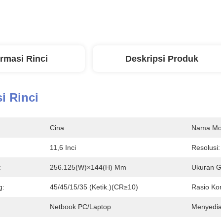
ormasi Rinci
Deskripsi Produk
i Rinci
Cina
Nama Mo
11,6 Inci
Resolusi:
:
256.125(W)×144(H) Mm
Ukuran G
g:
45/45/15/35 (Ketik.)(CR≥10)
Rasio Kon
Netbook PC/Laptop
Menyedi