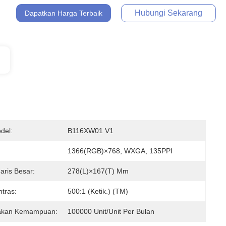
Hubungi Sekarang
Dapatkan Harga Terbaik
del:
B116XW01 V1
1366(RGB)×768, WXGA, 135PPI
aris Besar:
278(L)×167(T) Mm
tras:
500:1 (Ketik.) (TM)
akan Kemampuan:
100000 Unit/Unit Per Bulan