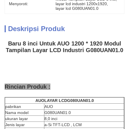
Menyoroti:
layar lcd industri 1200x1920
, 
layar lcd G080UAN01.0
Deskripsi Produk
Baru 8 inci Untuk AUO 1200 * 1920 Modul
Tampilan Layar LCD Industri G080UAN01.0
Rincian Produk :
AUO
LAYAR LCD
G080UAN01.0
pabrikan
AUO
Nama model
G080UAN01.0
ukuran layar
8,0 inci
Jenis layar
a-Si TFT-LCD , LCM