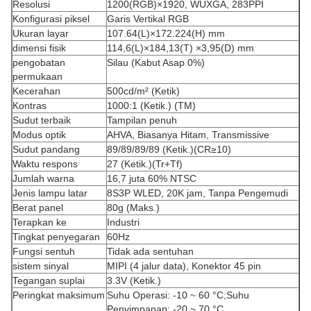
Resolusi
1200(RGB)×1920, WUXGA, 283PPI
Konfigurasi piksel
Garis Vertikal RGB
Ukuran layar
107.64(L)×172.224(H) mm
dimensi fisik
114,6(L)×184,13(T) ×3,95(D) mm
pengobatan
Silau (Kabut Asap 0%)
permukaan
Kecerahan
500cd/m² (Ketik)
Kontras
1000:1 (Ketik.) (TM)
Sudut terbaik
Tampilan penuh
Modus optik
AHVA, Biasanya Hitam, Transmissive
Sudut pandang
89/89/89/89 (Ketik.)(CR≥10)
Waktu respons
27 (Ketik.)(Tr+Tf)
Jumlah warna
16,7 juta 60% NTSC
Jenis lampu latar
8S3P WLED, 20K jam, Tanpa Pengemudi
Berat panel
80g (Maks.)
Terapkan ke
Industri
Tingkat penyegaran
60Hz
Fungsi sentuh
Tidak ada sentuhan
sistem sinyal
MIPI (4 jalur data), Konektor 45 pin
Tegangan suplai
3.3V (Ketik.)
Peringkat maksimum
Suhu Operasi: -10 ~ 60 °C;Suhu
Penyimpanan: -20 ~ 70 °C