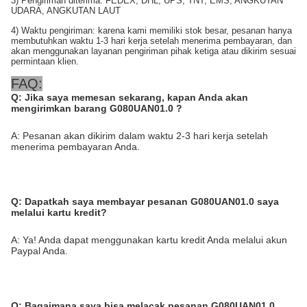
3) Pengiriman diterima: FEDEX, DHL, UPS, TNT, EMS, ANGKUTAN
UDARA, ANGKUTAN LAUT
4) Waktu pengiriman: karena kami memiliki stok besar, pesanan hanya
membutuhkan waktu 1-3 hari kerja setelah menerima pembayaran, dan
akan menggunakan layanan pengiriman pihak ketiga atau dikirim sesuai
permintaan klien.
FAQ:
Q:
Jika saya memesan sekarang, kapan Anda akan
mengirimkan barang G080UAN01.0
?
A: Pesanan akan dikirim dalam waktu 2-3 hari kerja setelah
menerima pembayaran Anda.
Q:
Dapatkah saya membayar pesanan G080UAN01.0 saya
melalui kartu kredit?
A: Ya! Anda dapat menggunakan kartu kredit Anda melalui akun
Paypal Anda.
Q:
Bagaimana saya bisa melacak pesanan G080UAN01.0