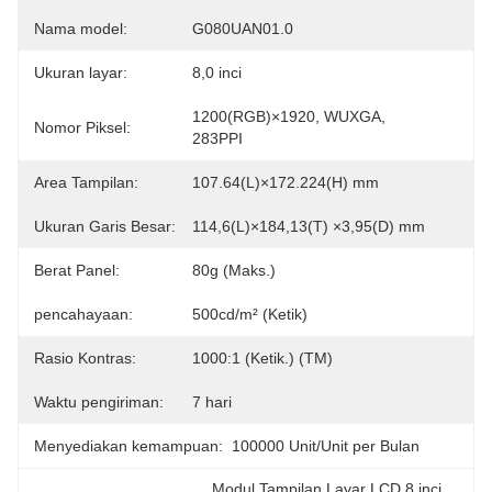
Nama model:
G080UAN01.0
Ukuran layar:
8,0 inci
1200(RGB)×1920, WUXGA, 
Nomor Piksel:
283PPI
Area Tampilan:
107.64(L)×172.224(H) mm
Ukuran Garis Besar:
114,6(L)×184,13(T) ×3,95(D) mm
Berat Panel:
80g (Maks.)
pencahayaan:
500cd/m² (Ketik)
Rasio Kontras:
1000:1 (Ketik.) (TM)
Waktu pengiriman:
7 hari
Menyediakan kemampuan:
100000 Unit/Unit per Bulan
Modul Tampilan Layar LCD 8 inci
, 