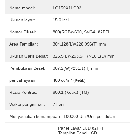
Nama model:
LQ150X1LG92
Ukuran layar:
15,0 inci
Nomor Piksel:
800(RGB)×600, SVGA, 82PPI
Area Tampilan:
304.128(L)×228.096(T) mm
Ukuran Garis Besar:
326,5(L)×253,5(T) ×10,1(D) mm
Pembukaan Bezel:
307.2(W)×231.1(H) mm
pencahayaan:
400 cd/m² (Ketik)
Rasio Kontras:
800:1 (Ketik.) (TM)
Waktu pengiriman:
7 hari
Menyediakan kemampuan:
100000 Unit/Unit per Bulan
Panel Layar LCD 82PPI
, 
Tampilan Panel LCD 