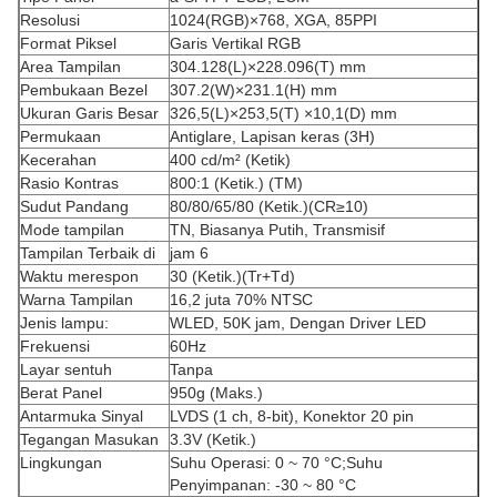
Resolusi
1024(RGB)×768, XGA, 85PPI
Format Piksel
Garis Vertikal RGB
Area Tampilan
304.128(L)×228.096(T) mm
Pembukaan Bezel
307.2(W)×231.1(H) mm
Ukuran Garis Besar
326,5(L)×253,5(T) ×10,1(D) mm
Permukaan
Antiglare, Lapisan keras (3H)
Kecerahan
400 cd/m² (Ketik)
Rasio Kontras
800:1 (Ketik.) (TM)
Sudut Pandang
80/80/65/80 (Ketik.)(CR≥10)
Mode tampilan
TN, Biasanya Putih, Transmisif
Tampilan Terbaik di
jam 6
Waktu merespon
30 (Ketik.)(Tr+Td)
Warna Tampilan
16,2 juta 70% NTSC
Jenis lampu:
WLED, 50K jam, Dengan Driver LED
Frekuensi
60Hz
Layar sentuh
Tanpa
Berat Panel
950g (Maks.)
Antarmuka Sinyal
LVDS (1 ch, 8-bit), Konektor 20 pin
Tegangan Masukan
3.3V (Ketik.)
Lingkungan
Suhu Operasi: 0 ~ 70 °C;Suhu
Penyimpanan: -30 ~ 80 °C