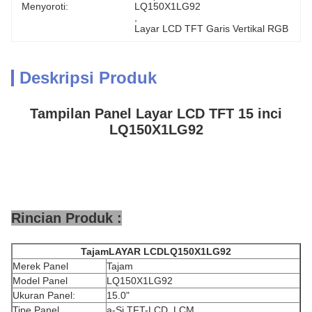
Menyoroti:
LQ150X1LG92
, 
Layar LCD TFT Garis Vertikal RGB
Deskripsi Produk
Tampilan Panel Layar LCD TFT 15 inci
LQ150X1LG92
Rincian Produk :
Tajam
LAYAR LCD
LQ150X1LG92
Merek Panel
Tajam
Model Panel
LQ150X1LG92
Ukuran Panel:
15.0"
Tipe Panel
a-Si TFT-LCD, LCM