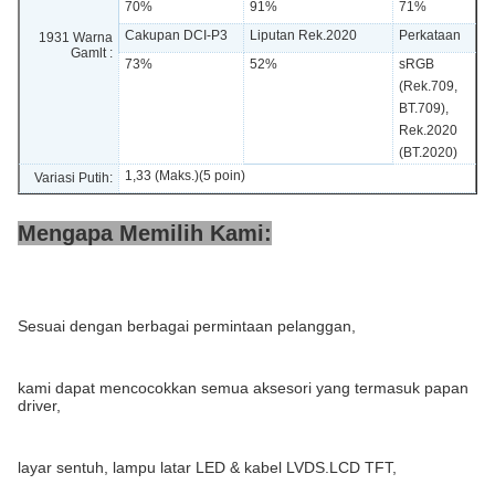
70%
91%
71%
Cakupan DCI-P3
Liputan Rek.2020
Perkataan
1931 Warna
Gamlt :
73%
52%
sRGB
(Rek.709,
BT.709),
Rek.2020
(BT.2020)
1,33 (Maks.)(5 poin)
Variasi Putih:
Mengapa Memilih Kami:
Sesuai dengan berbagai permintaan pelanggan,
kami dapat mencocokkan semua aksesori yang termasuk papan
driver,
layar sentuh, lampu latar LED & kabel LVDS.LCD TFT,