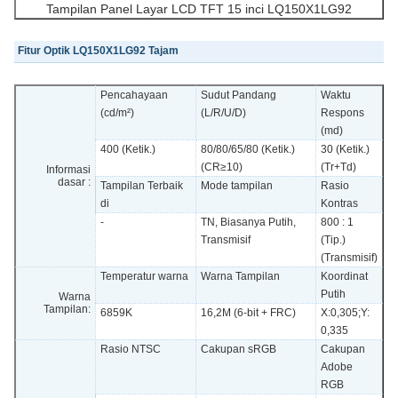
Tampilan Panel Layar LCD TFT 15 inci LQ150X1LG92
Fitur Optik LQ150X1LG92 Tajam
Pencahayaan
Sudut Pandang
Waktu
(cd/m²)
(L/R/U/D)
Respons
(md)
400 (Ketik.)
80/80/65/80 (Ketik.)
30 (Ketik.)
(CR≥10)
(Tr+Td)
Informasi
dasar :
Tampilan Terbaik
Mode tampilan
Rasio
di
Kontras
-
TN, Biasanya Putih,
800 : 1
Transmisif
(Tip.)
(Transmisif)
Temperatur warna
Warna Tampilan
Koordinat
Putih
Warna
Tampilan:
6859K
16,2M (6-bit + FRC)
X:0,305;Y:
0,335
Rasio NTSC
Cakupan sRGB
Cakupan
Adobe
RGB