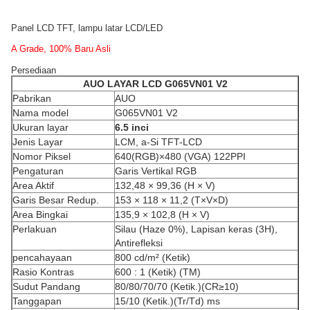
Panel LCD TFT, lampu latar LCD/LED
A Grade, 100% Baru Asli
Persediaan
AUO
LAYAR LCD
G065VN01 V2
Pabrikan
AUO
Nama model
G065VN01 V2
Ukuran layar
6.5
inci
Jenis Layar
LCM, a-Si TFT-LCD
Nomor Piksel
640(RGB)×480 (VGA) 122PPI
Pengaturan
Garis Vertikal RGB
Area Aktif
132,48 × 99,36 (H × V)
Garis Besar Redup.
153 × 118 × 11,2 (T×V×D)
Area Bingkai
135,9 × 102,8 (H × V)
Perlakuan
Silau (Haze 0%), Lapisan keras (3H),
Antirefleksi
pencahayaan
800 cd/m² (Ketik)
Rasio Kontras
600 : 1 (Ketik) (TM)
Sudut Pandang
80/80/70/70 (Ketik.)(CR≥10)
Tanggapan
15/10 (Ketik.)(Tr/Td) ms