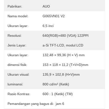
Pabrikan:
AUO
Nama model:
G065VN01 V2
Ukuran layar:
6,5 inci
Resolusi:
640(RGB)×480 (VGA) 122PPI
Jenis Layar:
a-Si TFT-LCD, modul LCD
Ukuran layar:
132,48 × 99,36 (H × V) mm
dimensi fisik:
153 × 118 × 11,2 (T×V×D)mm
Ukuran visual:
135,9 × 102,8 (H×V)mm
luminansi:
800 cd/m² (Ketik)
Rasio Kontras:
600 : 1 (Ketik) (TM)
Pemandangan yang bagus di:
jam 6