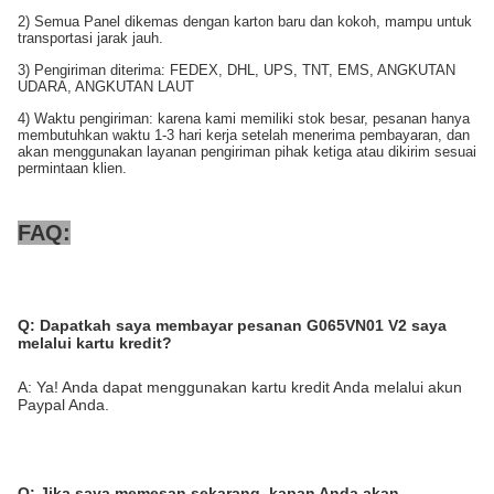
2) Semua Panel dikemas dengan karton baru dan kokoh, mampu untuk
transportasi jarak jauh.
3) Pengiriman diterima: FEDEX, DHL, UPS, TNT, EMS, ANGKUTAN
UDARA, ANGKUTAN LAUT
4) Waktu pengiriman: karena kami memiliki stok besar, pesanan hanya
membutuhkan waktu 1-3 hari kerja setelah menerima pembayaran, dan
akan menggunakan layanan pengiriman pihak ketiga atau dikirim sesuai
permintaan klien.
FAQ:
Q:
Dapatkah saya membayar pesanan G065VN01 V2 saya
melalui kartu kredit?
A: Ya! Anda dapat menggunakan kartu kredit Anda melalui akun
Paypal Anda.
Q:
Jika saya memesan sekarang, kapan Anda akan