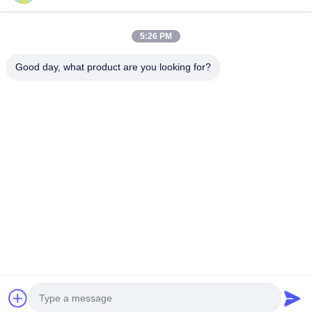
Kontak Cepat
5:26 PM
Alamat
Good day, what product are you looking for?
Gedung A, Gedung VERSINO, Distrik Baru Longhua,
Shenzhen
Tel
0086-18575563918
E-mail
info@yongs-hk.com
Kebijakan Privasi
|
Sitemap
| Cina Kualitas Baik Panel
Tampilan Layar LCD Pemasok. Hak cipta © 2021-2026
Shenzhen Yongsheng Innovation Technology Co., Ltd Semua
hak dilindungi.