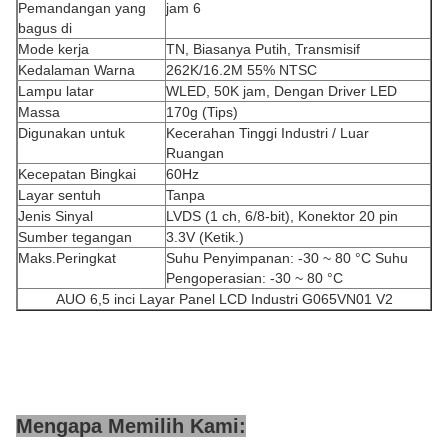
Pemandangan yang
jam 6
bagus di
Mode kerja
TN, Biasanya Putih, Transmisif
Kedalaman Warna
262K/16.2M 55% NTSC
Lampu latar
WLED, 50K jam, Dengan Driver LED
Massa
170g (Tips)
Digunakan untuk
Kecerahan Tinggi Industri / Luar
Ruangan
Kecepatan Bingkai
60Hz
Layar sentuh
Tanpa
Jenis Sinyal
LVDS (1 ch, 6/8-bit), Konektor 20 pin
Sumber tegangan
3.3V (Ketik.)
Maks.Peringkat
Suhu Penyimpanan: -30 ~ 80 °C Suhu
Pengoperasian: -30 ~ 80 °C
AUO 6,5 inci Layar Panel LCD Industri G065VN01 V2
Mengapa Memilih Kami: